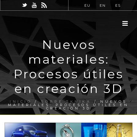
EU
EN
ES
Nuevos
materiales:
Procesos útiles
en creación 3D
INICIO
/
SOBRE TKNIKA
/ NUEVOS
MATERIALES: PROCESOS ÚTILES EN
CREACIÓN 3D