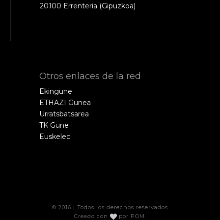
20100 Errenteria (Gipuzkoa)
Otros enlaces de la red
Ekingune
ETHAZI Gunea
Urratsbatsarea
TK Gune
Euskelec
© 2016 | Todos los derechos reservados
Creado con
por
POM
.