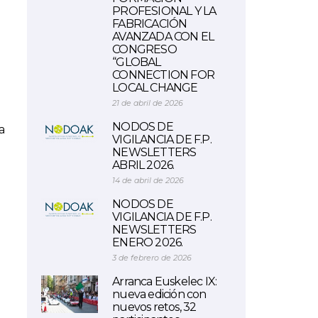
PROFESIONAL Y LA
FABRICACIÓN
AVANZADA CON EL
CONGRESO
“GLOBAL
CONNECTION FOR
LOCAL CHANGE
21 de abril de 2026
NODOS DE
a
VIGILANCIA DE F.P.
NEWSLETTERS
ABRIL 2026.
14 de abril de 2026
NODOS DE
VIGILANCIA DE F.P.
NEWSLETTERS
ENERO 2026.
3 de febrero de 2026
Arranca Euskelec IX:
nueva edición con
nuevos retos, 32