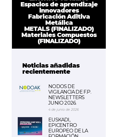
Espacios de aprendizaje
innovadores
Fabricación Aditiva
Metálica
METALS (FINALIZADO)
Materiales Compuestos
(FINALIZADO)
Noticias añadidas
recientemente
NODOS DE
VIGILANCIA DE F.P.
NEWSLETTERS
JUNIO 2026.
4 de junio de 2026
EUSKADI,
EPICENTRO
EUROPEO DE LA
FORMACIÓN