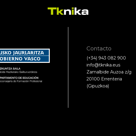
Contacto
(+34) 943 082 900
info@tknika.eus
Zamalbide Auzoa z/g
20100 Errenteria
(Gipuzkoa)