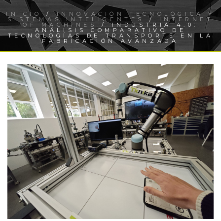
INICIO
/
INNOVACIÓN TECNOLÓGICA Y
SISTEMAS INTELIGENTES
/
INTERNET
OF MACHINES
/ INDUSTRIA 4.0:
ANÁLISIS COMPARATIVO DE
TECNOLOGÍAS DE TRANSPORTE EN LA
FABRICACIÓN AVANZADA