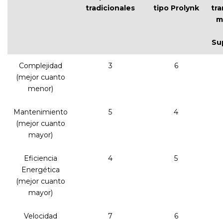
tradicionales
tipo Prolynk
tr
m
Su
Complejidad
3
6
(mejor cuanto
menor)
Mantenimiento
5
4
(mejor cuanto
mayor)
Eficiencia
4
5
Energética
(mejor cuanto
mayor)
Velocidad
7
6