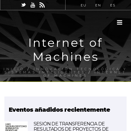
EU
EN
ES
Internet of
Machines
INICIO
/
INNOVACIÓN TECNOLÓGICA Y
SISTEMAS INTELIGENTES
/
INTERNET
OF MACHINES
Eventos añadidos recientemente
SESIÓN DE TRANSFERENCIA DE
RESULTADOS DE PROYECTOS DE