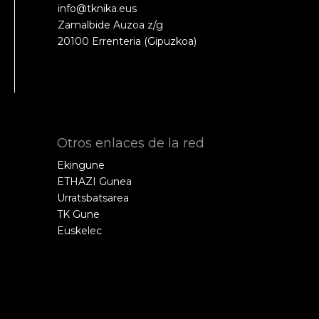
info@tknika.eus
Zamalbide Auzoa z/g
20100 Errenteria (Gipuzkoa)
Otros enlaces de la red
Ekingune
ETHAZI Gunea
Urratsbatsarea
TK Gune
Euskelec