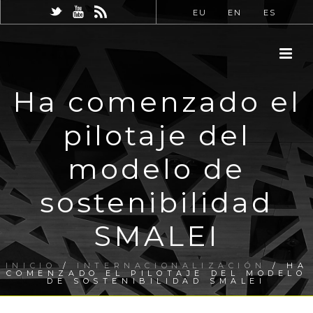
EU
EN
ES
Ha comenzado el
pilotaje del
modelo de
sostenibilidad
SMALEI
INICIO
/
INTERNACIONALIZACIÓN
/ HA
COMENZADO EL PILOTAJE DEL MODELO
DE SOSTENIBILIDAD SMALEI