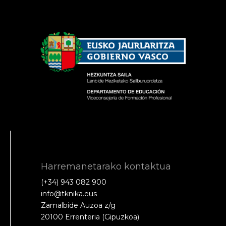
Harremanetarako kontaktua
(+34) 943 082 900
info@tknika.eus
Zamalbide Auzoa z/g
20100 Errenteria (Gipuzkoa)