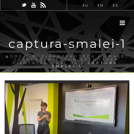
EU
EN
ES
captura-smalei-1
HOME
/
NAZIOARTEKOTZEA
/
SMALEI
JASANGARRITASUN EREDUAREN
PILOTAJEA HASI DA
/ CAPTURA-
SMALEI-1