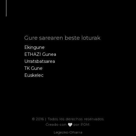
Gure sarearen beste loturak
Ekingune
ETHAZI Gunea
Urratsbatsarea
TK Gune
Euskelec
© 2016 | Todos los derechos reservados
Creado con
por
POM
.
Legezko Oharra