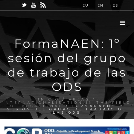
EU
EN
ES
FormaNAEN: 1º
sesión del grupo
de trabajo de las
ODS
INICIO
/
AREAS /
INTERNATIONALISATION IN THE FIELD
OF VOCATIONAL
/ FORMANAEN: 1º
SESIÓN DEL GRUPO DE TRABAJO DE
LAS ODS