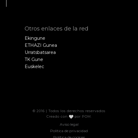
Otros enlaces de la red
Ekingune
ETHAZI Gunea
Urratsbatsarea
TK Gune
Euskelec
© 2016 | Todos los derechos reservados
Creado con
por
POM
.
Aviso legal
Política de privacidad
Política de cookies