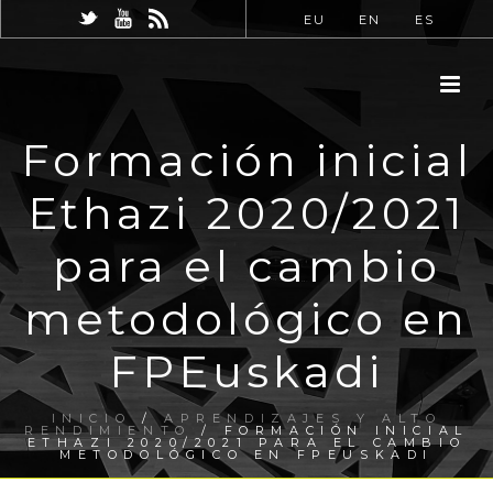
EU
EN
ES
Formación inicial
Ethazi 2020/2021
para el cambio
metodológico en
FPEuskadi
INICIO
/
APRENDIZAJES Y ALTO
RENDIMIENTO
/ FORMACIÓN INICIAL
ETHAZI 2020/2021 PARA EL CAMBIO
METODOLÓGICO EN FPEUSKADI