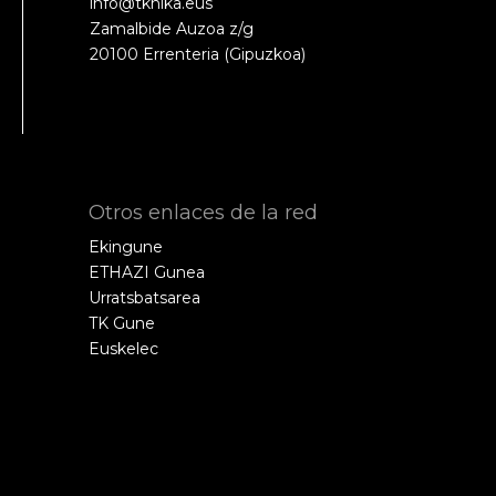
info@tknika.eus
Zamalbide Auzoa z/g
20100 Errenteria (Gipuzkoa)
Otros enlaces de la red
Ekingune
ETHAZI Gunea
Urratsbatsarea
TK Gune
Euskelec