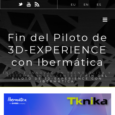
EU
EN
ES
Fin del Piloto de
3D-EXPERIENCE
con Ibermática
INICIO
/
INNOVACIÓN TECNOLÓGICA Y
SISTEMAS INTELIGENTES
/ FIN DEL
PILOTO DE 3D-EXPERIENCE CON
IBERMÁTICA