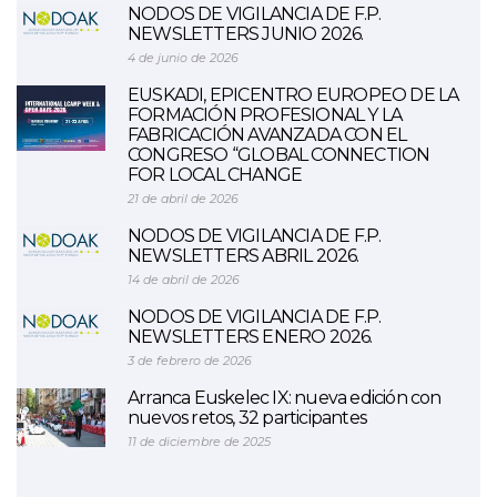
NODOS DE VIGILANCIA DE F.P.
NEWSLETTERS JUNIO 2026.
4 de junio de 2026
EUSKADI, EPICENTRO EUROPEO DE LA
FORMACIÓN PROFESIONAL Y LA
FABRICACIÓN AVANZADA CON EL
CONGRESO “GLOBAL CONNECTION
FOR LOCAL CHANGE
21 de abril de 2026
NODOS DE VIGILANCIA DE F.P.
NEWSLETTERS ABRIL 2026.
14 de abril de 2026
NODOS DE VIGILANCIA DE F.P.
NEWSLETTERS ENERO 2026.
3 de febrero de 2026
Arranca Euskelec IX: nueva edición con
nuevos retos, 32 participantes
11 de diciembre de 2025