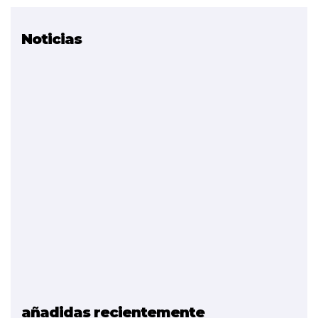
Noticias
Proyectos relacionados
PROYECTOS DE
MOVILIDAD
Aplicaciones de los
Drones (FINALIZADO)
Automatizando para la
Industria 4.0 (FINALIZADO)
Tecnologías del automóvil
Entornos Virtuales
Fabricación Aditiva
Metálica
Ciberseguridad industrial
Internet of Machines (IoM)
Internet of Things (IoT)
(FINALIZADO)
Materiales Compuestos
(FINALIZADO)
añadidas recientemente