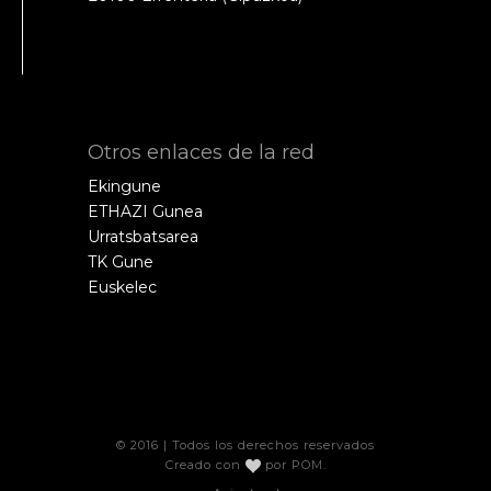
Otros enlaces de la red
Ekingune
ETHAZI Gunea
Urratsbatsarea
TK Gune
Euskelec
© 2016 | Todos los derechos reservados
Creado con
por
POM
.