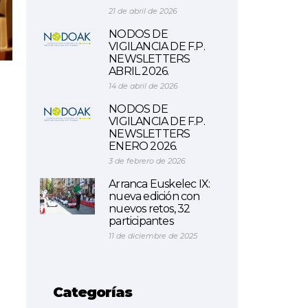
21 de abril de 2026
NODOS DE
VIGILANCIA DE F.P.
NEWSLETTERS
ABRIL 2026.
14 de abril de 2026
NODOS DE
VIGILANCIA DE F.P.
NEWSLETTERS
ENERO 2026.
3 de febrero de 2026
Arranca Euskelec IX:
nueva edición con
nuevos retos, 32
participantes
11 de diciembre de 2025
Categorías