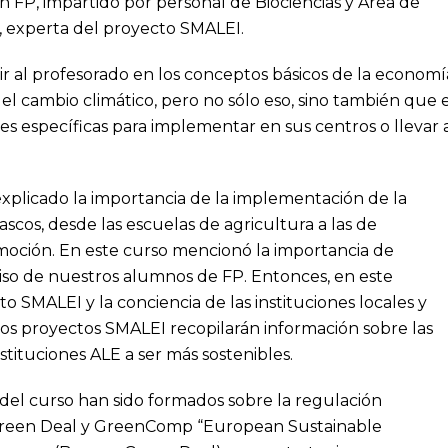
n FP, impartido por personal de Biociencias y Área de
z, experta del proyecto SMALEI.
cir al profesorado en los conceptos básicos de la economí
el cambio climático, pero no sólo eso, sino también que 
es específicas para implementar en sus centros o llevar 
a explicado la importancia de la implementación de la
scos, desde las escuelas de agricultura a las de
omoción. En este curso mencionó la importancia de
iso de nuestros alumnos de FP. Entonces, en este
to SMALEI y la conciencia de las instituciones locales y
los proyectos SMALEI recopilarán información sobre las
nstituciones ALE a ser más sostenibles.
s del curso han sido formados sobre la regulación
reen Deal y GreenComp “European Sustainable