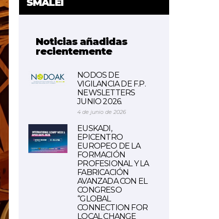
SMALEI
Noticias añadidas
recientemente
NODOS DE
VIGILANCIA DE F.P.
NEWSLETTERS
JUNIO 2026.
4 de junio de 2026
EUSKADI,
EPICENTRO
EUROPEO DE LA
FORMACIÓN
PROFESIONAL Y LA
FABRICACIÓN
AVANZADA CON EL
CONGRESO
“GLOBAL
CONNECTION FOR
LOCAL CHANGE