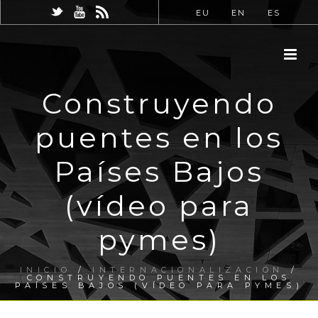
EU
EN
ES
Construyendo
puentes en los
Países Bajos
(vídeo para
pymes)
INICIO
/
INTERNACIONALIZACIÓN
/
CONSTRUYENDO PUENTES EN LOS
PAÍSES BAJOS (VÍDEO PARA PYMES)