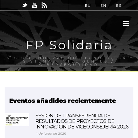
EU
EN
ES
FP Solidaria
INICIO
/
INNOVACIÓN TECNOLÓGICA Y
SISTEMAS INTELIGENTES
/
CIBERSEGURIDAD
Eventos añadidos recientemente
SESIÓN DE TRANSFERENCIA DE
RESULTADOS DE PROYECTOS DE
INNOVACIÓN DE VICECONSEJERÍA 2026
4 de junio de 2026