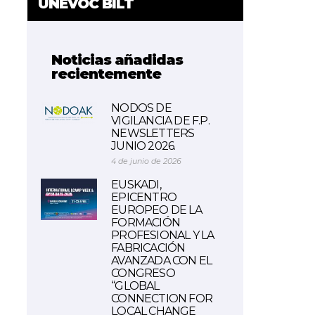
UNEVOC BILT
Noticias añadidas
recientemente
NODOS DE
VIGILANCIA DE F.P.
NEWSLETTERS
JUNIO 2026.
4 de junio de 2026
EUSKADI,
EPICENTRO
EUROPEO DE LA
FORMACIÓN
PROFESIONAL Y LA
FABRICACIÓN
AVANZADA CON EL
CONGRESO
“GLOBAL
CONNECTION FOR
LOCAL CHANGE