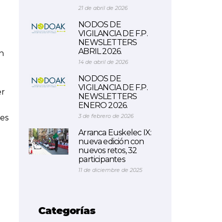
21 de abril de 2026
NODOS DE
VIGILANCIA DE F.P.
NEWSLETTERS
ABRIL 2026.
en
14 de abril de 2026
NODOS DE
VIGILANCIA DE F.P.
er
NEWSLETTERS
ENERO 2026.
3 de febrero de 2026
tes
Arranca Euskelec IX:
nueva edición con
nuevos retos, 32
participantes
11 de diciembre de 2025
Categorías