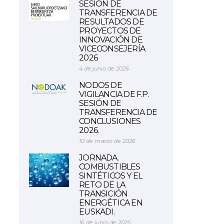
SESIÓN DE
TRANSFERENCIA DE
RESULTADOS DE
PROYECTOS DE
INNOVACIÓN DE
VICECONSEJERÍA
2026
4 de junio de 2026
NODOS DE
VIGILANCIA DE F.P.
SESIÓN DE
TRANSFERENCIA DE
CONCLUSIONES
2026.
10 de marzo de 2026
JORNADA.
COMBUSTIBLES
SINTÉTICOS Y EL
RETO DE LA
TRANSICIÓN
ENERGÉTICA EN
EUSKADI.
16 de junio de 2025