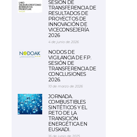
SESIÓN DE
TRANSFERENCIA DE
RESULTADOS DE
PROYECTOS DE
INNOVACIÓN DE
VICECONSEJERÍA
2026
4 de junio de 2026
NODOS DE
VIGILANCIA DE F.P.
SESIÓN DE
TRANSFERENCIA DE
CONCLUSIONES
2026.
10 de marzo de 2026
JORNADA.
COMBUSTIBLES
SINTÉTICOS Y EL
RETO DE LA
TRANSICIÓN
ENERGÉTICA EN
EUSKADI.
16 de junio de 2025