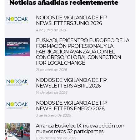
Noticias añadidas recientemente
NODOS DE VIGILANCIA DE F.P.
NEWSLETTERS JUNIO 2026.
4 de junio de 2026
EUSKADI, EPICENTRO EUROPEO DE LA
FORMACIÓN PROFESIONAL Y LA
FABRICACIÓN AVANZADA CON EL
CONGRESO “GLOBAL CONNECTION
FOR LOCAL CHANGE
21 de abril de 2026
NODOS DE VIGILANCIA DE F.P.
NEWSLETTERS ABRIL 2026.
14 de abril de 2026
NODOS DE VIGILANCIA DE F.P.
NEWSLETTERS ENERO 2026.
3 de febrero de 2026
Arranca Euskelec IX: nueva edición con
nuevos retos, 32 participantes
11 de diciembre de 2025