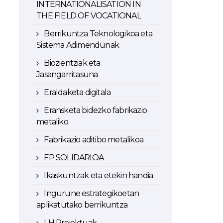
INTERNATIONALISATION IN
THE FIELD OF VOCATIONAL
Berrikuntza Teknologikoa eta
Sistema Adimendunak
Biozientziak eta
Jasangarritasuna
Eraldaketa digitala
Eransketa bidezko fabrikazio
metaliko
Fabrikazio aditibo metalikoa
FP SOLIDARIOA
Ikaskuntzak eta etekin handia
Ingurune estrategikoetan
aplikatutako berrikuntza
LH Proiektuak