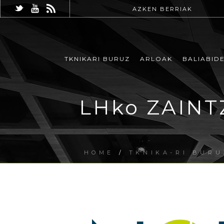
AZKEN BERRIAK
TKNIKARI BURUZ
ARLOAK
BALIABID
LHko ZAINT
HOME
/
TKNIKA-RI BURU