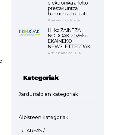
elektronika arloko
prestakuntza
harmonizatu dute
11 de ekaina de 2026
LHko ZAINTZA
a
NODOAK. 2026ko
EKAINEKO
NEWSLETTERRAK.
4 de ekaina de 2026
ko
Kategoriak
Jardunaldien kategoriak
Albisteen kategoriak
AREAS /