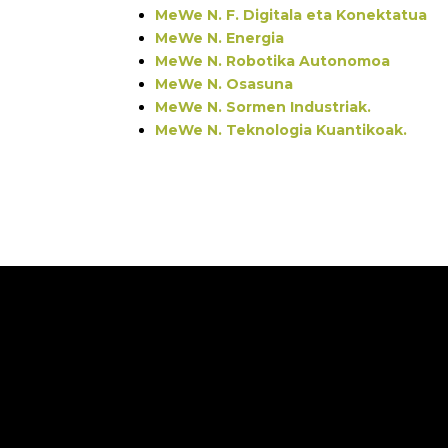
MeWe N. F. Digitala eta Konektatua
MeWe N. Energia
MeWe N. Robotika Autonomoa
MeWe N. Osasuna
MeWe N. Sormen Industriak.
MeWe N. Teknologia Kuantikoak.