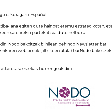
go eskuragarri:
Español
iba-lana egiten dute hainbat eremu estrategikotan, et
xeen sarearekin partekatzea dute helburu.
adin, Nodo bakoitzak bi hilean behingo Newsletter bat
knikaren web orritik (albisteen atala) bai Nodo bakoitze
tteretara estekak hurrengoak dira: