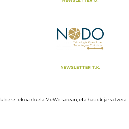
NEWSLETTER O.
NEWSLETTER T.K.
k bere lekua duela MeWe sarean, eta hauek jarraitzera