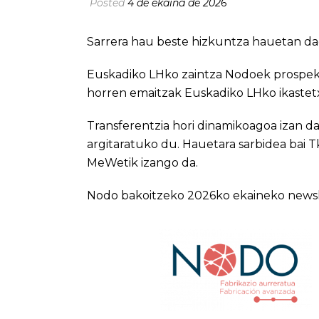
Posted
4 de ekaina de 2026
Sarrera hau beste hizkuntza hauetan da
Euskadiko LHko zaintza Nodoek prospekt
horren emaitzak Euskadiko LHko ikastet
Transferentzia hori dinamikoagoa izan d
argitaratuko du. Hauetara sarbidea bai T
MeWetik izango da.
Nodo bakoitzeko 2026ko ekaineko newsle