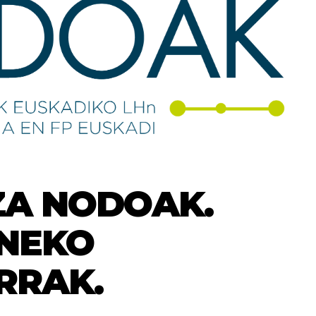
ZA NODOAK.
INEKO
RRAK.