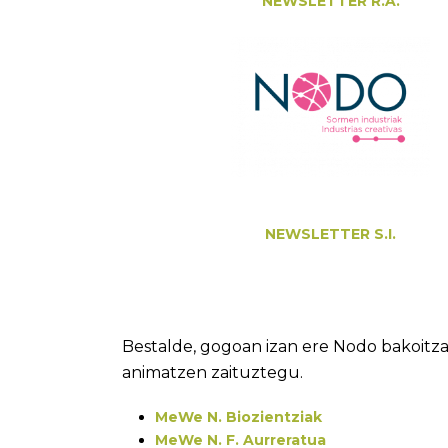
NEWSLETTER R.A.
NEWSLETTER S.I.
Bestalde, gogoan izan ere Nodo bakoitza
animatzen zaituztegu.
MeWe N. Biozientziak
MeWe N. F. Aurreratua