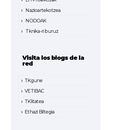
Nazioartekotzea
NODOAK
Tknika-ri buruz
Visita los blogs de la
red
TKgune
VETIBAC
TKlitatea
Ethazi Biltegia