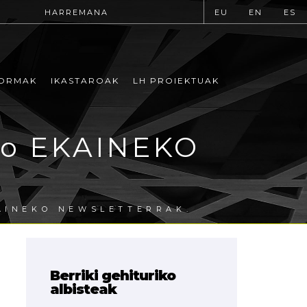
HARREMANA
EU
EN
ES
ORMAK
IKASTAROAK
LH PROIEKTUAK
ko EKAINEKO
AINEKO NEWSLETTERRAK.
Berriki gehituriko
albisteak