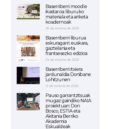
Baserriberri moodle
ikastaroa: liburuko
materiala eta ariketa
koadernoak
26 de ekaina de 2026
Baserriberri liburua
eskuragarri: euskara,
gaztelania eta
frantsesezko edizioa
24 de ekaina de 2026
Baserriberri itxiera
jardunaldia Donibane
Lohitzunen
12 de ekaina de 2026
Pauso garrantzitsuak
mugaz gaindiko NAIA
proiektuan: Don
Bosco, ESTIA eta
Akitania Berriko
Akademia
Eskualdeak