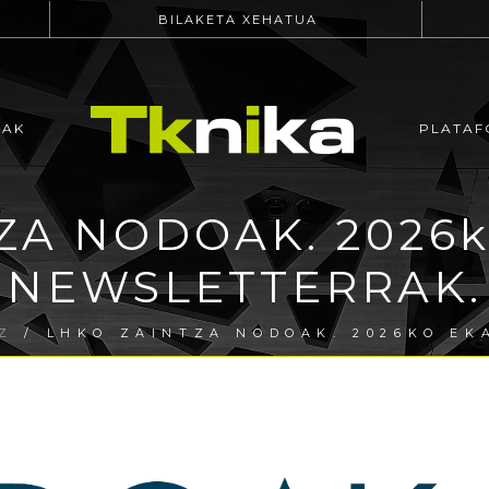
BILAKETA XEHATUA
EAK
PLATAF
ZA NODOAK. 2026
NEWSLETTERRAK.
Z
/ LHKO ZAINTZA NODOAK. 2026KO EK