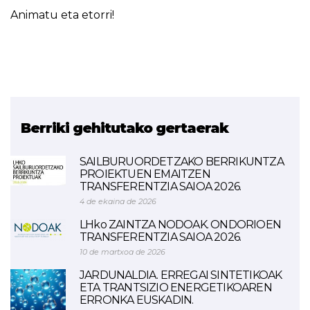
Animatu eta etorri!
Berriki gehitutako gertaerak
SAILBURUORDETZAKO BERRIKUNTZA
PROIEKTUEN EMAITZEN
TRANSFERENTZIA SAIOA 2026.
4 de ekaina de 2026
LHko ZAINTZA NODOAK. ONDORIOEN
TRANSFERENTZIA SAIOA 2026.
10 de martxoa de 2026
JARDUNALDIA. ERREGAI SINTETIKOAK
ETA TRANTSIZIO ENERGETIKOAREN
ERRONKA EUSKADIN.