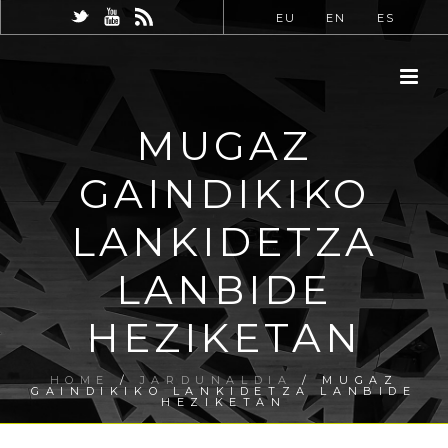
EU
EN
ES
MUGAZ
GAINDIKIKO
LANKIDETZA
LANBIDE
HEZIKETAN
HOME
/
JARDUNALDIA
/ MUGAZ
GAINDIKIKO LANKIDETZA LANBIDE
HEZIKETAN