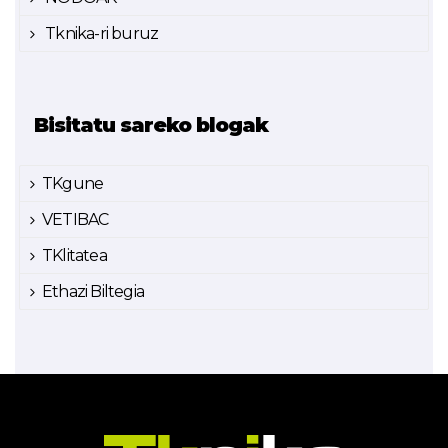
Tknika-ri buruz
Bisitatu sareko blogak
TKgune
VETIBAC
TKlitatea
Ethazi Biltegia