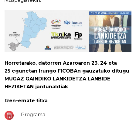
ikuspegiarekin.
Horretarako, datorren Azaroaren 23, 24 eta
25 egunetan Irungo FICOBAn gauzatuko ditugu
MUGAZ GAINDIKO LANKIDETZA LANBIDE
HEZIKETAN jardunaldiak
.
Izen-emate fitxa
Programa