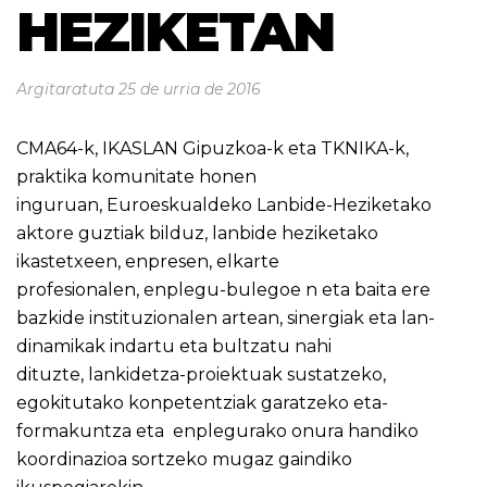
HEZIKETAN
Argitaratuta
25 de urria de 2016
CMA64-k, IKASLAN Gipuzkoa-k eta TKNIKA-k,
praktika komunitate honen
inguruan, Euroeskualdeko Lanbide-Heziketako
aktore guztiak bilduz, lanbide heziketako
ikastetxeen, enpresen, elkarte
profesionalen, enplegu-bulegoe n eta baita ere
bazkide instituzionalen artean, sinergiak eta lan-
dinamikak indartu eta bultzatu nahi
dituzte, lankidetza-proiektuak sustatzeko,
egokitutako konpetentziak garatzeko eta­
formakuntza eta ­ enplegurako ­onura handiko
koordinazioa sortzeko mugaz gaindiko