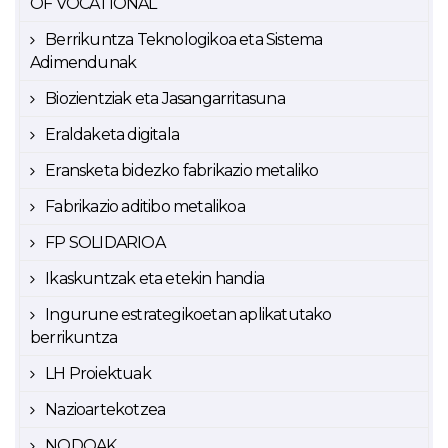
OF VOCATIONAL
Berrikuntza Teknologikoa eta Sistema
Adimendunak
Biozientziak eta Jasangarritasuna
Eraldaketa digitala
Eransketa bidezko fabrikazio metaliko
Fabrikazio aditibo metalikoa
FP SOLIDARIOA
Ikaskuntzak eta etekin handia
Ingurune estrategikoetan aplikatutako
berrikuntza
LH Proiektuak
Nazioartekotzea
NODOAK