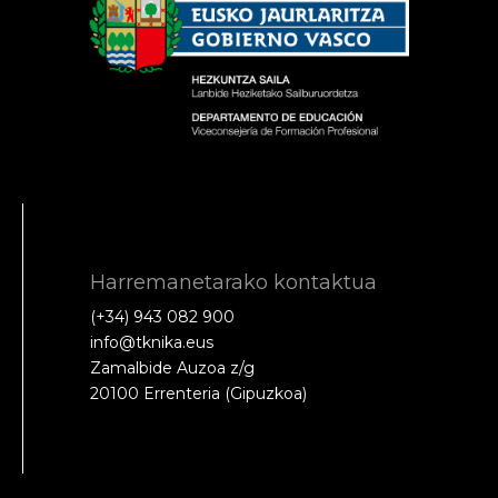
Harremanetarako kontaktua
(+34) 943 082 900
info@tknika.eus
Zamalbide Auzoa z/g
20100 Errenteria (Gipuzkoa)