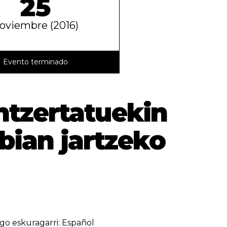
25
oviembre (2016)
Evento terminado
ntzertatuekin
bian jartzeko
go eskuragarri:
Español