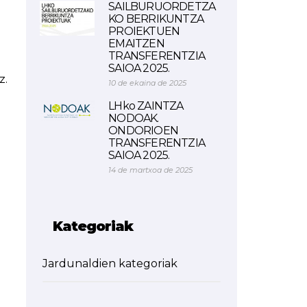
SAILBURUORDETZA
KO BERRIKUNTZA
PROIEKTUEN
EMAITZEN
TRANSFERENTZIA
SAIOA 2025.
z.
10 de ekaina de 2025
LHko ZAINTZA
NODOAK.
ONDORIOEN
TRANSFERENTZIA
SAIOA 2025.
14 de martxoa de 2025
Kategoriak
Jardunaldien kategoriak