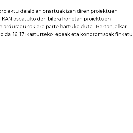
proiektu deialdian onartuak izan diren proiektuen
NIKAN ospatuko den bilera honetan proiektuen
n arduradunak ere parte hartuko dute. Bertan, elkar
o da. 16_17 ikasturteko epeak eta konpromisoak finkatu