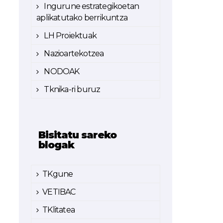
Ingurune estrategikoetan
aplikatutako berrikuntza
LH Proiektuak
Nazioartekotzea
NODOAK
Tknika-ri buruz
Bisitatu sareko
blogak
TKgune
VETIBAC
TKlitatea