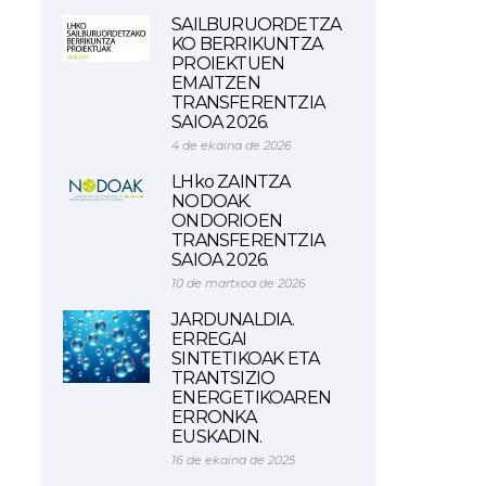
SAILBURUORDETZA
KO BERRIKUNTZA
PROIEKTUEN
EMAITZEN
TRANSFERENTZIA
SAIOA 2026.
4 de ekaina de 2026
LHko ZAINTZA
NODOAK.
ONDORIOEN
TRANSFERENTZIA
SAIOA 2026.
10 de martxoa de 2026
JARDUNALDIA.
ERREGAI
SINTETIKOAK ETA
TRANTSIZIO
ENERGETIKOAREN
ERRONKA
EUSKADIN.
16 de ekaina de 2025