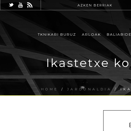
AZKEN BERRIAK
TKNIKARI BURUZ
ARLOAK
BALIABID
Ikastetxe k
HOME
/
JARDUNALDIA
/ IK