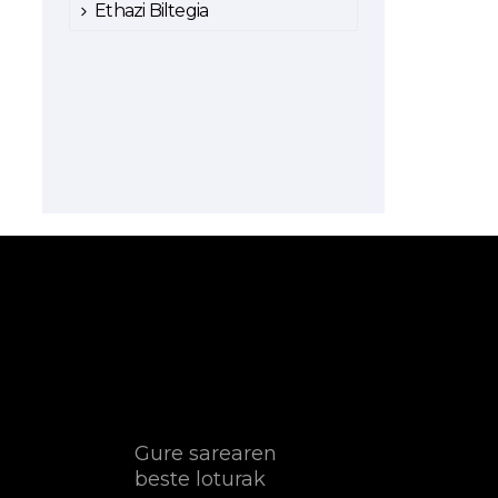
Ethazi Biltegia
Gure sarearen
beste loturak