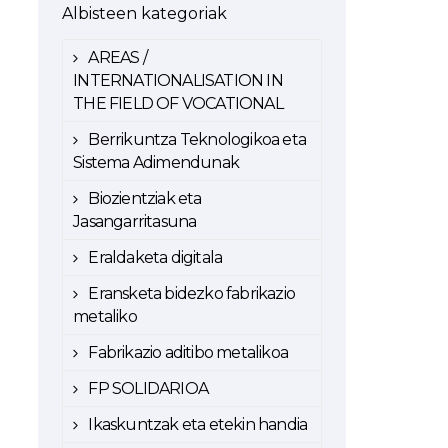
Albisteen kategoriak
AREAS /
INTERNATIONALISATION IN
THE FIELD OF VOCATIONAL
Berrikuntza Teknologikoa eta
Sistema Adimendunak
Biozientziak eta
Jasangarritasuna
Eraldaketa digitala
Eransketa bidezko fabrikazio
metaliko
Fabrikazio aditibo metalikoa
FP SOLIDARIOA
Ikaskuntzak eta etekin handia