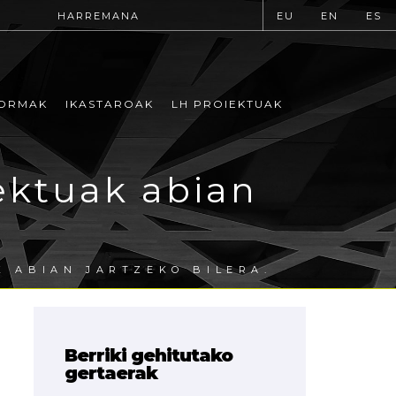
HARREMANA
EU
EN
ES
ORMAK
IKASTAROAK
LH PROIEKTUAK
ektuak abian
 ABIAN JARTZEKO BILERA.
Berriki gehitutako
gertaerak