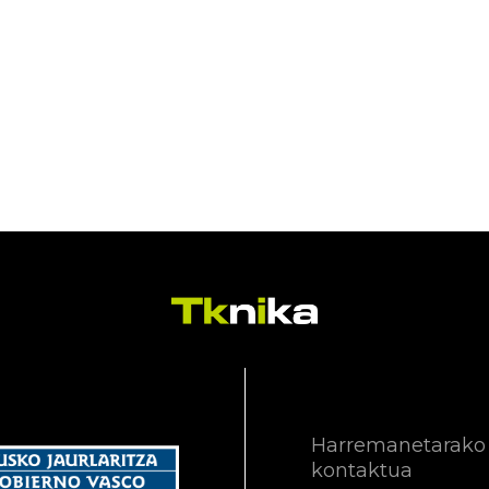
Harremanetarako
kontaktua