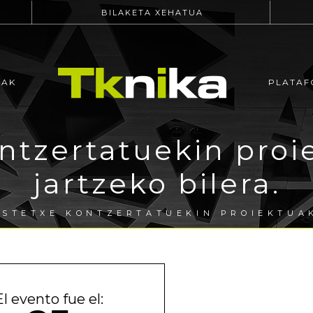
BILAKETA XEHATUA
EAK
PLATAF
ontzertatuekin proi
jartzeko bilera.
ASTETXE KONTZERTATUEKIN PROIEKTUAK
El evento fue el: