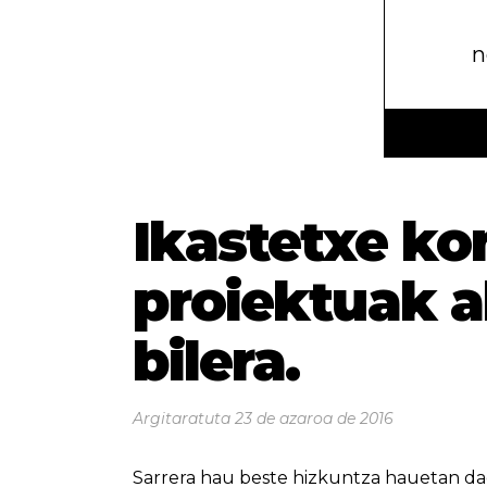
n
Ikastetxe ko
proiektuak a
bilera.
Argitaratuta
23 de azaroa de 2016
Sarrera hau beste hizkuntza hauetan da