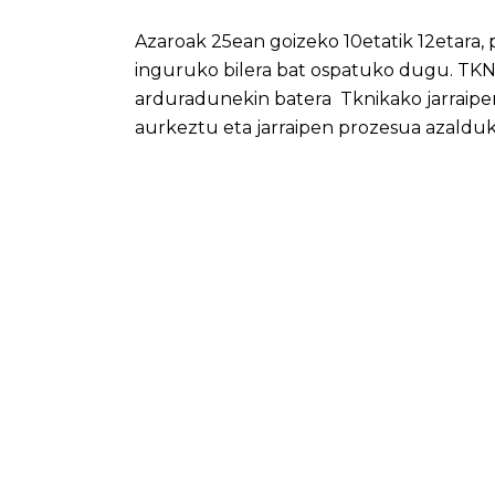
Azaroak 25ean goizeko 10etatik 12etara, 
inguruko bilera bat ospatuko dugu. TK
arduradunekin batera Tknikako jarraipe
aurkeztu eta jarraipen prozesua azalduk