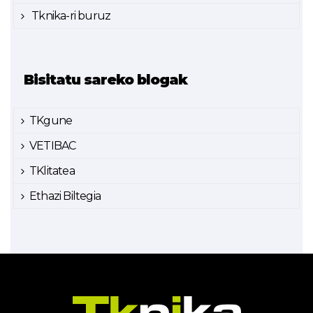
Tknika-ri buruz
Bisitatu sareko blogak
TKgune
VETIBAC
TKlitatea
Ethazi Biltegia