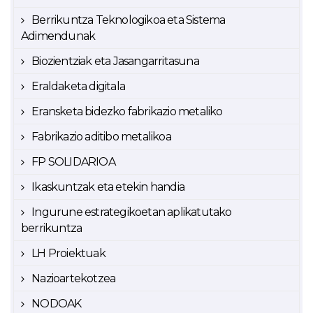
Berrikuntza Teknologikoa eta Sistema
Adimendunak
Biozientziak eta Jasangarritasuna
Eraldaketa digitala
Eransketa bidezko fabrikazio metaliko
Fabrikazio aditibo metalikoa
FP SOLIDARIOA
Ikaskuntzak eta etekin handia
Ingurune estrategikoetan aplikatutako
berrikuntza
LH Proiektuak
Nazioartekotzea
NODOAK