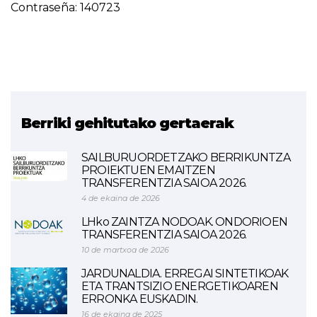
Contraseña: 140723
Berriki gehitutako gertaerak
SAILBURUORDETZAKO BERRIKUNTZA
PROIEKTUEN EMAITZEN
TRANSFERENTZIA SAIOA 2026.
4 de ekaina de 2026
LHko ZAINTZA NODOAK. ONDORIOEN
TRANSFERENTZIA SAIOA 2026.
10 de martxoa de 2026
JARDUNALDIA. ERREGAI SINTETIKOAK
ETA TRANTSIZIO ENERGETIKOAREN
ERRONKA EUSKADIN.
16 de ekaina de 2025