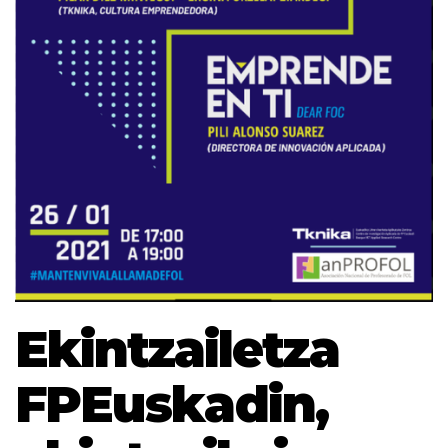
Ekintzailetza
FPEuskadin,