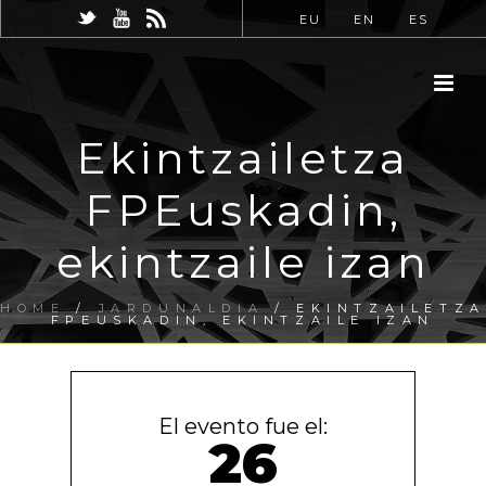
EU
EN
ES
Ekintzailetza
FPEuskadin,
ekintzaile izan
HOME
/
JARDUNALDIA
/ EKINTZAILETZA
FPEUSKADIN, EKINTZAILE IZAN
El evento fue el:
26