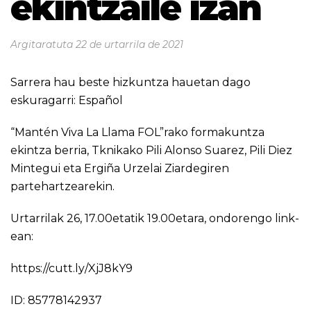
ekintzaile izan
Argitaratuta
22 de urtarrila de 2021
Sarrera hau beste hizkuntza hauetan dago
eskuragarri:
Español
“Mantén Viva La Llama FOL”rako formakuntza
ekintza berria, Tknikako Pili Alonso Suarez, Pili Diez
Mintegui eta Ergiña Urzelai Ziardegiren
partehartzearekin.
Urtarrilak 26, 17.00etatik 19.00etara, ondorengo link-
ean:
https://cutt.ly/XjJ8kY9
ID: 85778142937