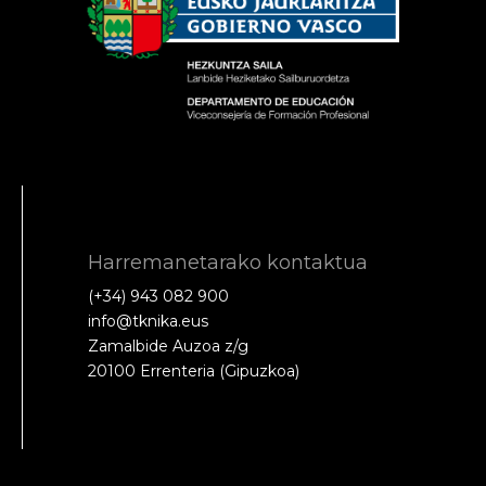
Harremanetarako kontaktua
(+34) 943 082 900
info@tknika.eus
Zamalbide Auzoa z/g
20100 Errenteria (Gipuzkoa)