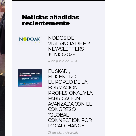
Noticias añadidas
recientemente
NODOS DE
VIGILANCIA DE F.P.
NEWSLETTERS
JUNIO 2026.
4 de junio de 2026
EUSKADI,
EPICENTRO
EUROPEO DE LA
FORMACIÓN
PROFESIONAL Y LA
FABRICACIÓN
AVANZADA CON EL
CONGRESO
“GLOBAL
CONNECTION FOR
LOCAL CHANGE
21 de abril de 2026