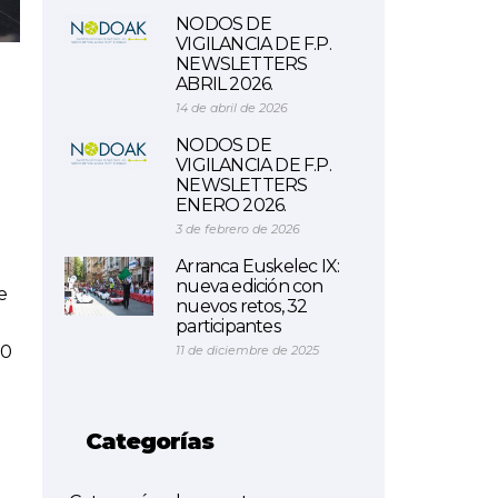
NODOS DE
VIGILANCIA DE F.P.
NEWSLETTERS
ABRIL 2026.
14 de abril de 2026
NODOS DE
VIGILANCIA DE F.P.
NEWSLETTERS
ENERO 2026.
3 de febrero de 2026
Arranca Euskelec IX:
nueva edición con
e
nuevos retos, 32
participantes
00
11 de diciembre de 2025
Categorías