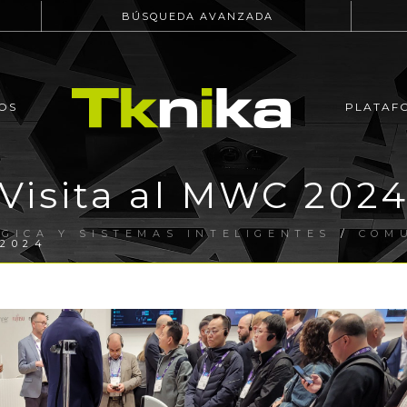
BÚSQUEDA AVANZADA
OS
PLATAF
Visita al MWC 202
GICA Y SISTEMAS INTELIGENTES
/
COM
 2024