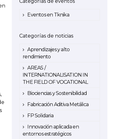
Categorías de eventos
 en
Eventos en Tknika
Categorías de noticias
Aprendizajes y alto
rendimiento
AREAS /
INTERNATIONALISATION IN
THE FIELD OF VOCATIONAL
Biociencias y Sostenibilidad
,
de
Fabricación Aditiva Metálica
s
FP Solidaria
Innovación aplicada en
entornos estratégicos