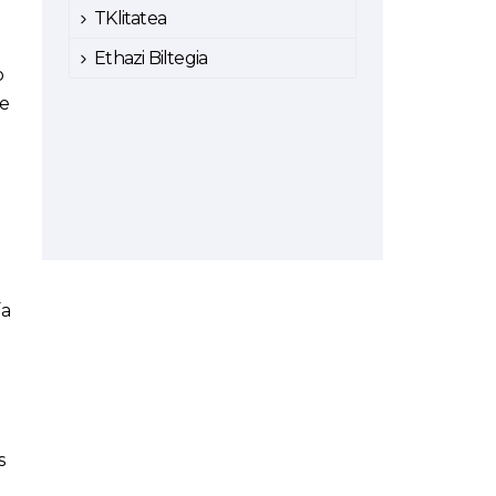
TKlitatea
Ethazi Biltegia
o
be
ía
s