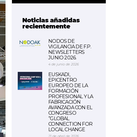
Noticias añadidas
recientemente
NODOS DE
VIGILANCIA DE F.P.
NEWSLETTERS
JUNIO 2026.
4 de junio de 2026
EUSKADI,
EPICENTRO
EUROPEO DE LA
FORMACIÓN
PROFESIONAL Y LA
FABRICACIÓN
AVANZADA CON EL
CONGRESO
“GLOBAL
CONNECTION FOR
LOCAL CHANGE
21 de abril de 2026