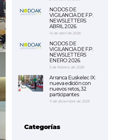
NODOS DE
VIGILANCIA DE F.P.
NEWSLETTERS
ABRIL 2026.
14 de abril de 2026
NODOS DE
VIGILANCIA DE F.P.
NEWSLETTERS
ENERO 2026.
3 de febrero de 2026
Arranca Euskelec IX:
nueva edición con
nuevos retos, 32
participantes
11 de diciembre de 2025
Categorías