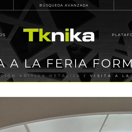
BÚSQUEDA AVANZADA
OS
PLATAF
TA A LA FERIA FOR
CIÓN ADITIVA METÁLICA
/ VISITA A LA