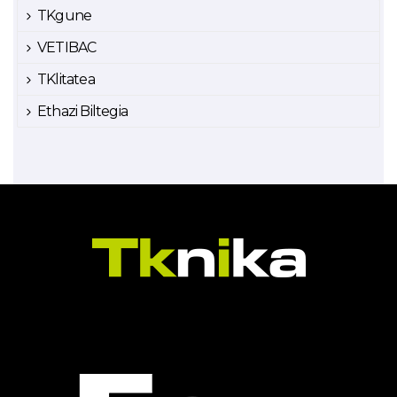
TKgune
VETIBAC
TKlitatea
Ethazi Biltegia