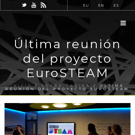
EU
EN
ES
Última reunión
del proyecto
EuroSTEAM
INICIO
/
SOBRE TKNIKA
/ ÚLTIMA
REUNIÓN DEL PROYECTO EUROSTEAM