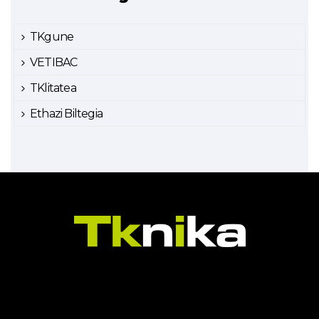
TKgune
VETIBAC
TKlitatea
Ethazi Biltegia