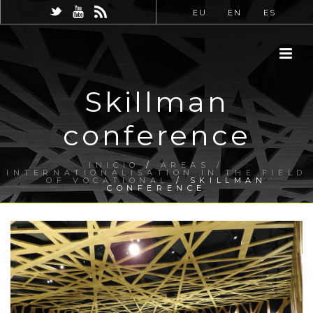
EU
EN
ES
Skillman
conference
INICIO
/
AREAS /
INTERNATIONALISATION IN THE FIELD
OF VOCATIONAL
/ SKILLMAN
CONFERENCE