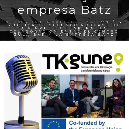
empresa Batz
INICIO
/
INTERNACIONALIZACIÓN
/ SE
PUBLICA EL SEGUNDO PODCAST DE
AIRINVET EN EUSKERA: LA
COLABORACIÓN ENTRE EL CENTRO
ZULAIBAR Y LA EMPRESA BATZ