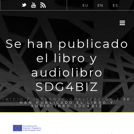
EU
EN
ES
Se han publicado
el libro y
audiolibro
SDG4BIZ
INICIO
/
INTERNACIONALIZACIÓN
/ SE
HAN PUBLICADO EL LIBRO Y
AUDIOLIBRO SDG4BIZ