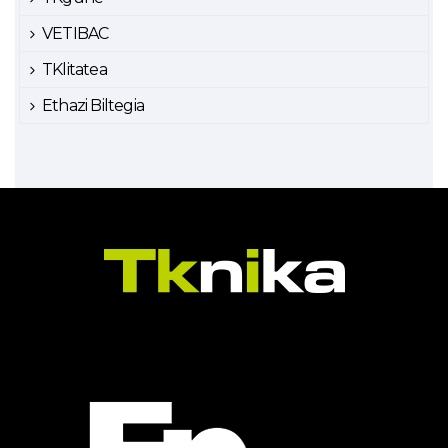
VETIBAC
TKlitatea
Ethazi Biltegia