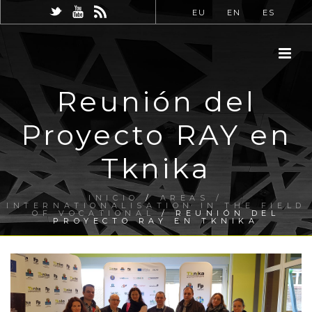
EU
EN
ES
Reunión del
Proyecto RAY en
Tknika
INICIO
/
AREAS /
INTERNATIONALISATION IN THE FIELD
OF VOCATIONAL
/ REUNIÓN DEL
PROYECTO RAY EN TKNIKA