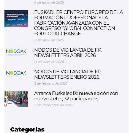
4 de junio de 2026
EUSKADI, EPICENTRO EUROPEO DE LA
FORMACIÓN PROFESIONAL Y LA
FABRICACIÓN AVANZADA CON EL
CONGRESO “GLOBAL CONNECTION
FOR LOCAL CHANGE
21 de abril de 2026
NODOS DE VIGILANCIA DE F.P.
NEWSLETTERS ABRIL 2026.
14 de abril de 2026
NODOS DE VIGILANCIA DE F.P.
NEWSLETTERS ENERO 2026.
3 de febrero de 2026
Arranca Euskelec IX: nueva edición con
nuevos retos, 32 participantes
11 de diciembre de 2025
Categorías