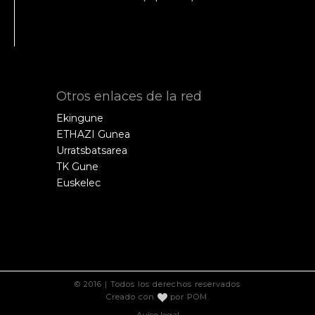
Otros enlaces de la red
Ekingune
ETHAZI Gunea
Urratsbatsarea
TK Gune
Euskelec
© 2016 | Todos los derechos reservados
Creado con
por
POM
.
Aviso legal