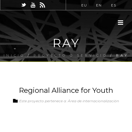
EU
EN
ES
RAY
INICIO
/
PROYECTO O SERVICIO
/ RAY
Regional Alliance for Youth
Este proyecto pertenece a: Área de internacionalización