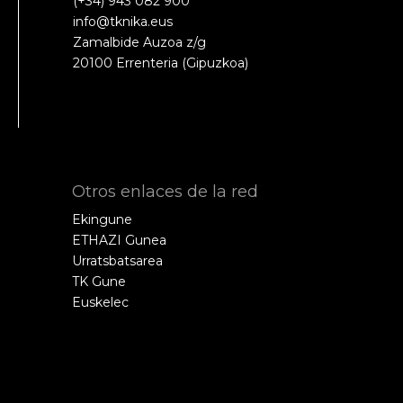
(+34) 943 082 900
info@tknika.eus
Zamalbide Auzoa z/g
20100 Errenteria (Gipuzkoa)
Otros enlaces de la red
Ekingune
ETHAZI Gunea
Urratsbatsarea
TK Gune
Euskelec