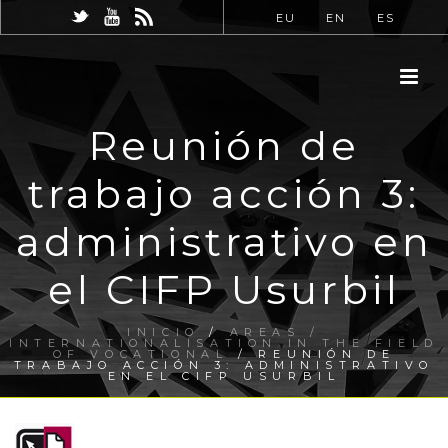
EU
EN
ES
Reunión de
trabajo acción 3:
administrativo en
el CIFP Usurbil
INICIO
/
AREAS /
INTERNATIONALISATION IN THE FIELD
OF VOCATIONAL
/ REUNIÓN DE
TRABAJO ACCIÓN 3: ADMINISTRATIVO
EN EL CIFP USURBIL