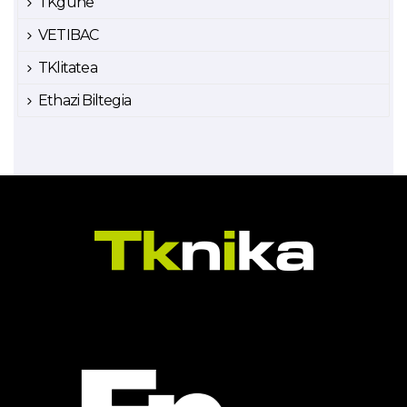
TKgune
VETIBAC
TKlitatea
Ethazi Biltegia