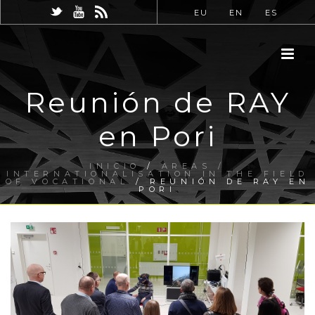
EU
EN
ES
Reunión de RAY
en Pori
INICIO
/
AREAS /
INTERNATIONALISATION IN THE FIELD
OF VOCATIONAL
/ REUNIÓN DE RAY EN
PORI