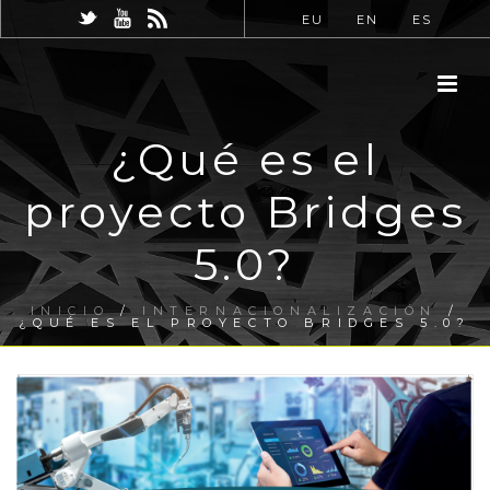
EU
EN
ES
¿Qué es el
proyecto Bridges
5.0?
INICIO
/
INTERNACIONALIZACIÓN
/
¿QUÉ ES EL PROYECTO BRIDGES 5.0?