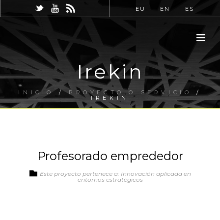
EU
EN
ES
Irekin
INICIO
/
PROYECTO O SERVICIO
/
IREKIN
Profesorado emprededor
Este proyecto pertenece a: Innovación aplicada en
entornos estratégicos