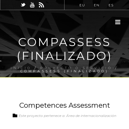
EU
EN
ES
COMPASSESS
(FINALIZADO)
INICIO
/
PROYECTO O SERVICIO
/
COMPASSESS (FINALIZADO)
Competences Assessment
Este proyecto pertenece a: Área de internacionalización