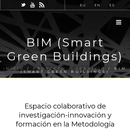
EU
EN
ES
BIM (Smart
Green Buildings)
INICIO
/
PROYECTO O SERVICIO
/ BIM
(SMART GREEN BUILDINGS)
Espacio colaborativo de
investigación-innovación y
formación en la Metodología