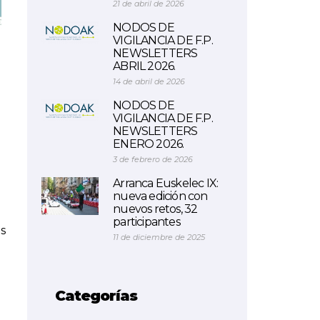
21 de abril de 2026
NODOS DE
VIGILANCIA DE F.P.
NEWSLETTERS
ABRIL 2026.
14 de abril de 2026
NODOS DE
VIGILANCIA DE F.P.
NEWSLETTERS
ENERO 2026.
3 de febrero de 2026
Arranca Euskelec IX:
nueva edición con
nuevos retos, 32
participantes
is
11 de diciembre de 2025
Categorías