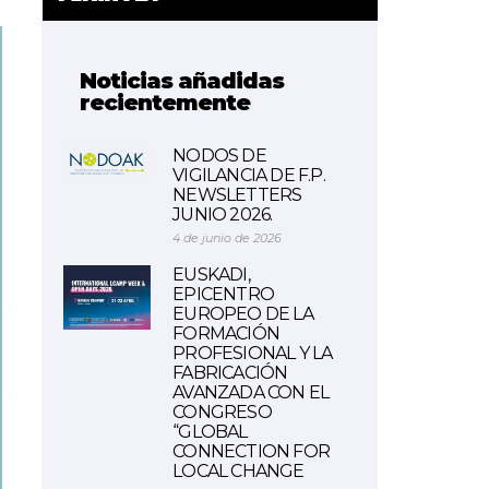
Noticias añadidas
recientemente
NODOS DE
VIGILANCIA DE F.P.
NEWSLETTERS
JUNIO 2026.
4 de junio de 2026
EUSKADI,
EPICENTRO
EUROPEO DE LA
FORMACIÓN
PROFESIONAL Y LA
FABRICACIÓN
AVANZADA CON EL
CONGRESO
“GLOBAL
CONNECTION FOR
LOCAL CHANGE