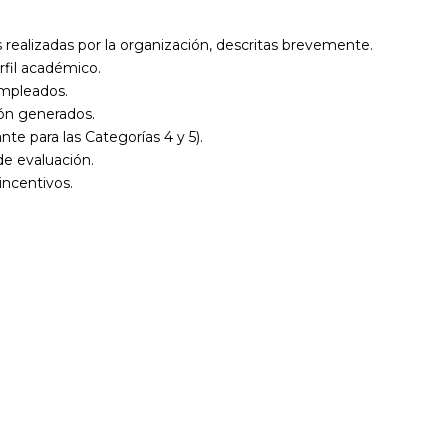
 realizadas por la organización, descritas brevemente.
rfil académico.
empleados.
ión generados.
te para las Categorías 4 y 5).
e evaluación.
incentivos.