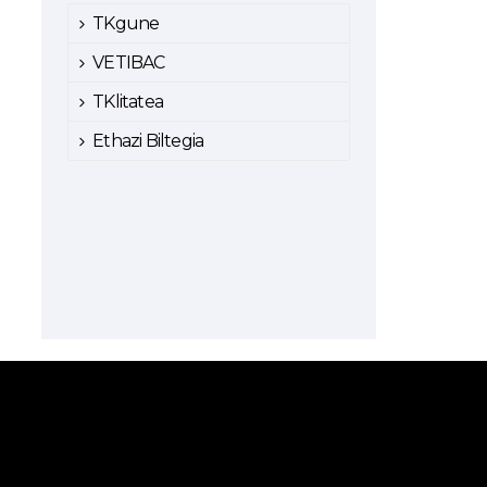
TKgune
VETIBAC
TKlitatea
Ethazi Biltegia