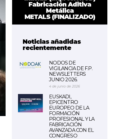
Fabricación Aditiva
Metálica
METALS (FINALIZADO)
Noticias añadidas
recientemente
NODOS DE
VIGILANCIA DE F.P.
NEWSLETTERS
JUNIO 2026.
4 de junio de 2026
EUSKADI,
EPICENTRO
EUROPEO DE LA
FORMACIÓN
PROFESIONAL Y LA
FABRICACIÓN
AVANZADA CON EL
CONGRESO