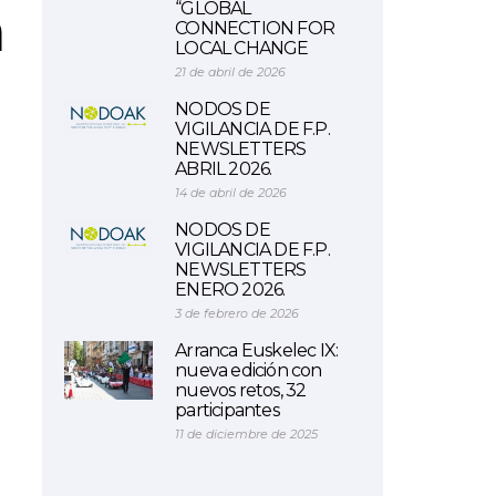
n
“GLOBAL
CONNECTION FOR
LOCAL CHANGE
21 de abril de 2026
NODOS DE
VIGILANCIA DE F.P.
NEWSLETTERS
ABRIL 2026.
14 de abril de 2026
NODOS DE
VIGILANCIA DE F.P.
NEWSLETTERS
ENERO 2026.
3 de febrero de 2026
Arranca Euskelec IX:
nueva edición con
nuevos retos, 32
participantes
11 de diciembre de 2025