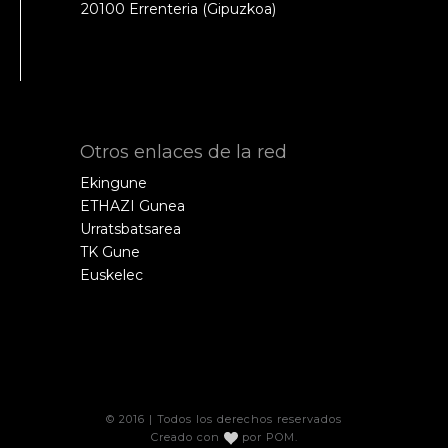
20100 Errenteria (Gipuzkoa)
Otros enlaces de la red
Ekingune
ETHAZI Gunea
Urratsbatsarea
TK Gune
Euskelec
© 2016 | Todos los derechos reservados
Creado con
por
POM
.