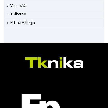
VETIBAC
TKlitatea
Ethazi Biltegia