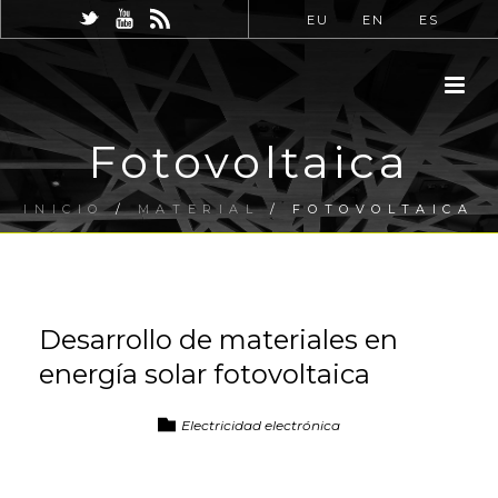
EU
EN
ES
Fotovoltaica
INICIO
/
MATERIAL
/ FOTOVOLTAICA
Desarrollo de materiales en
energía solar fotovoltaica
Electricidad electrónica