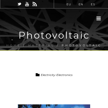
EU
EN
ES
Photovoltaic
HOME
/
MATERIAL
/ PHOTOVOLTAIC
Electricity-Electronics