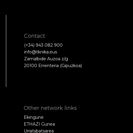
Contact
(+34) 943 082 900
info@tknika.eus
Zamalbide Auzoa z/g
20100 Errenteria (Gipuzkoa)
Other network links
Ekingune
ETHAZI Gunea
Urratsbatsarea