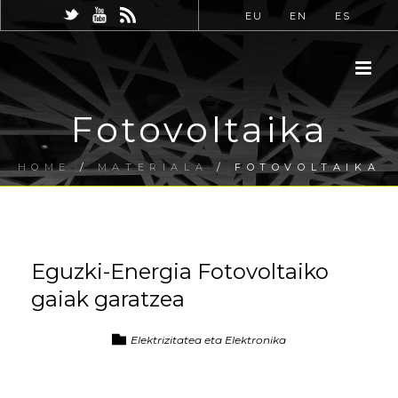
EU
EN
ES
Fotovoltaika
HOME
/
MATERIALA
/ FOTOVOLTAIKA
Eguzki-Energia Fotovoltaiko
gaiak garatzea
Elektrizitatea eta Elektronika