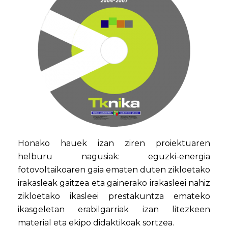
Honako hauek izan ziren proiektuaren
helburu nagusiak: eguzki-energia
fotovoltaikoaren gaia ematen duten zikloetako
irakasleak gaitzea eta gainerako irakasleei nahiz
zikloetako ikasleei prestakuntza emateko
ikasgeletan erabilgarriak izan litezkeen
material eta ekipo didaktikoak sortzea.