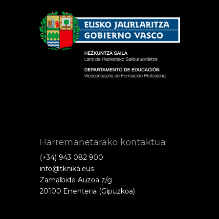
Harremanetarako kontaktua
(+34) 943 082 900
info@tknika.eus
Zamalbide Auzoa z/g
20100 Errenteria (Gipuzkoa)