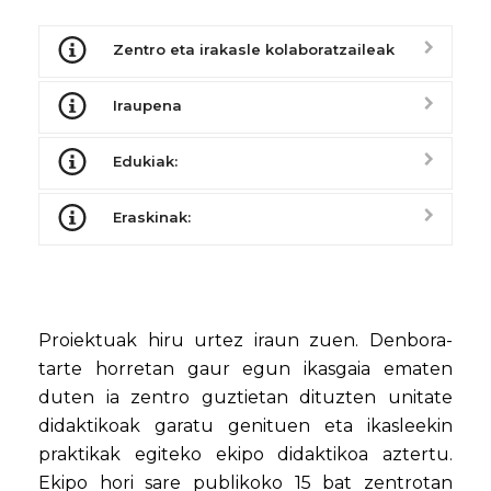
Zentro eta irakasle kolaboratzaileak
Iraupena
Edukiak:
Eraskinak:
Proiektuak hiru urtez iraun zuen. Denbora-
tarte horretan gaur egun ikasgaia ematen
duten ia zentro guztietan dituzten unitate
didaktikoak garatu genituen eta ikasleekin
praktikak egiteko ekipo didaktikoa aztertu.
Ekipo hori sare publikoko 15 bat zentrotan