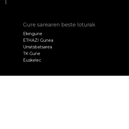
Gure sarearen beste loturak
Ekingune
ETHAZI Gunea
Urratsbatsarea
TK Gune
Euskelec
© 2016 | Todos los derechos reservados
Creado con
por
POM
.
Legezko Oharra
Pribatutasun politika
Cookie politika