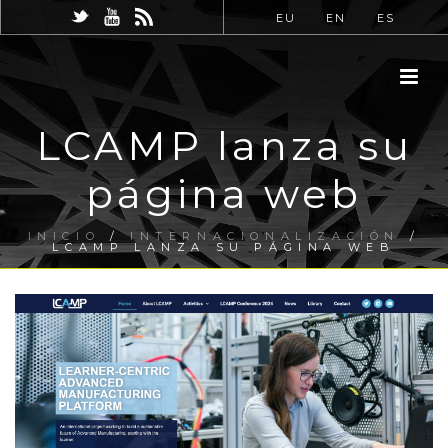
EU
EN
ES
LCAMP lanza su
página web
INICIO
/
INTERNACIONALIZACIÓN
/
LCAMP LANZA SU PÁGINA WEB