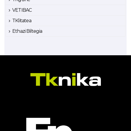
VETIBAC
TKlitatea
Ethazi Biltegia