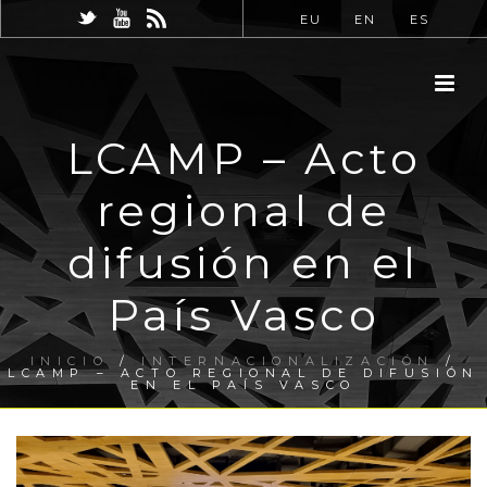
EU
EN
ES
LCAMP – Acto
regional de
difusión en el
País Vasco
INICIO
/
INTERNACIONALIZACIÓN
/
LCAMP – ACTO REGIONAL DE DIFUSIÓN
EN EL PAÍS VASCO