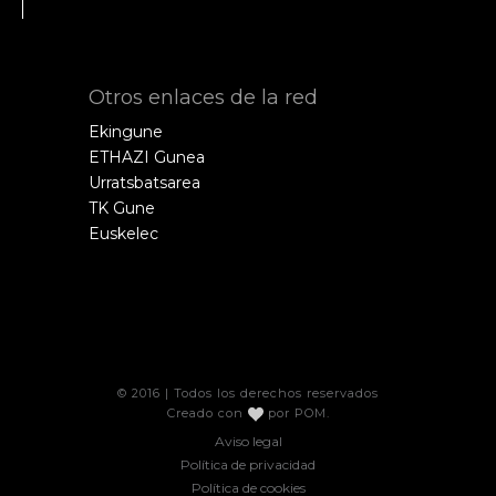
Otros enlaces de la red
Ekingune
ETHAZI Gunea
Urratsbatsarea
TK Gune
Euskelec
© 2016 | Todos los derechos reservados
Creado con
por
POM
.
Aviso legal
Política de privacidad
Política de cookies