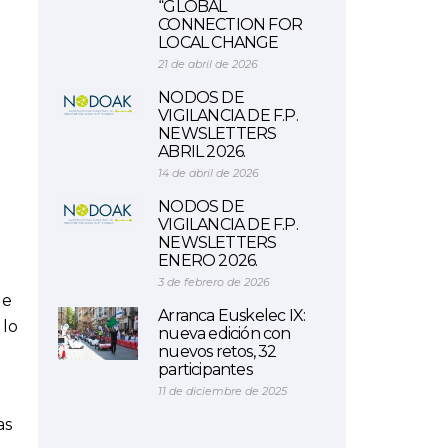
“GLOBAL
CONNECTION FOR
LOCAL CHANGE
21 de abril de 2026
NODOS DE
VIGILANCIA DE F.P.
NEWSLETTERS
ABRIL 2026.
14 de abril de 2026
NODOS DE
VIGILANCIA DE F.P.
NEWSLETTERS
ENERO 2026.
3 de febrero de 2026
de
Arranca Euskelec IX:
 lo
nueva edición con
nuevos retos, 32
participantes
11 de diciembre de 2025
as