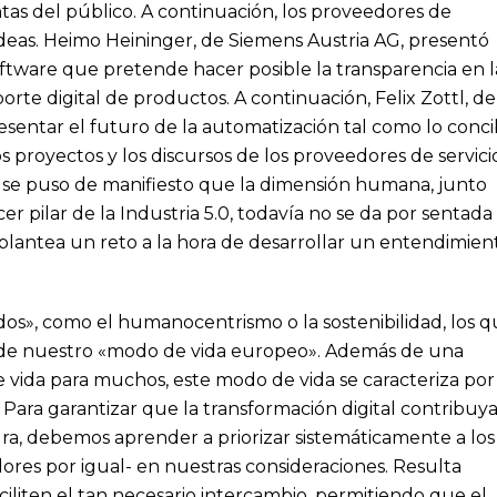
ntas del público. A continuación, los proveedores de
ideas. Heimo Heininger, de Siemens Austria AG, presentó
oftware que pretende hacer posible la transparencia en l
te digital de productos. A continuación, Felix Zottl, de
resentar el futuro de la automatización tal como lo conc
s proyectos y los discursos de los proveedores de servici
 se puso de manifiesto que la dimensión humana, junto
ercer pilar de la Industria 5.0, todavía no se da por sentada
e plantea un reto a la hora de desarrollar un entendimien
s», como el humanocentrismo o la sostenibilidad, los 
 de nuestro «modo de vida europeo». Además de una
e vida para muchos, este modo de vida se caracteriza por
 Para garantizar que la transformación digital contribuya
ura, debemos aprender a priorizar sistemáticamente a los
dores por igual- en nuestras consideraciones. Resulta
liten el tan necesario intercambio, permitiendo que el