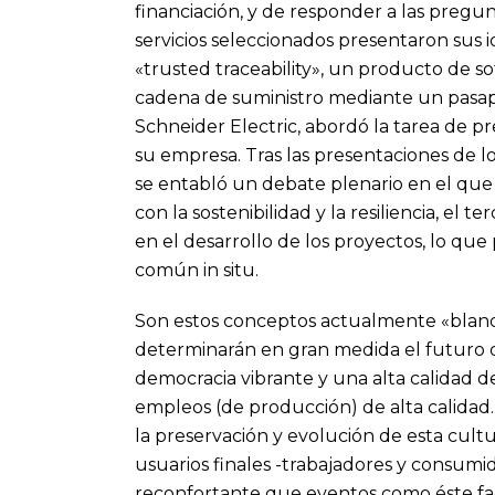
financiación, y de responder a las pregu
servicios seleccionados presentaron sus 
«trusted traceability», un producto de s
cadena de suministro mediante un pasapor
Schneider Electric, abordó la tarea de p
su empresa. Tras las presentaciones de lo
se entabló un debate plenario en el que
con la sostenibilidad y la resiliencia, el t
en el desarrollo de los proyectos, lo qu
común in situ.
Son estos conceptos actualmente «blando
determinarán en gran medida el futuro
democracia vibrante y una alta calidad d
empleos (de producción) de alta calidad.
la preservación y evolución de esta cult
usuarios finales -trabajadores y consumi
reconfortante que eventos como éste faci