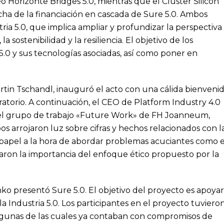
o Horizonte Bridges 5.0, mientras que el Cluster Silicon
ha de la financiación en cascada de Sure 5.0. Ambos
tria 5.0, que implica ampliar y profundizar la perspectiva
 sostenibilidad y la resiliencia. El objetivo de los
5.0 y sus tecnologías asociadas, así como poner en
rtin Tschandl, inauguró el acto con una cálida bienveni
oratorio. A continuación, el CEO de Platform Industry 4.0
 del grupo de trabajo «Future Work» de FH Joanneum,
s arrojaron luz sobre cifras y hechos relacionados con l
 papel a la hora de abordar problemas acuciantes como e
ron la importancia del enfoque ético propuesto por la
ko presentó Sure 5.0. El objetivo del proyecto es apoyar
la Industria 5.0. Los participantes en el proyecto tuviero
algunas de las cuales ya contaban con compromisos de