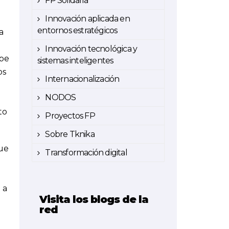
FP Solidaria
Innovación aplicada en
entornos estratégicos
a
Innovación tecnológica y
ibe
sistemas inteligentes
os
Internacionalización
NODOS
to
Proyectos FP
Sobre Tknika
que
Transformación digital
 a
Visita los blogs de la
red