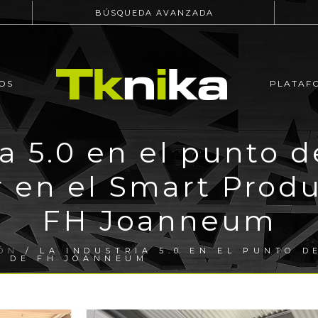
BÚSQUEDA AVANZADA
OS
PLATAF
a 5.0 en el punto 
er en el Smart Prod
FH Joanneum
ÓN
/ LA INDUSTRIA 5.0 EN EL PUNTO D
B DE FH JOANNEUM