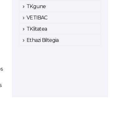
TKgune
VETIBAC
TKlitatea
Ethazi Biltegia
os
s