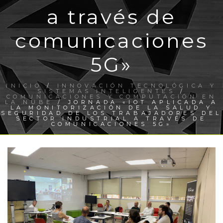
a través de
comunicaciones
5G»
INICIO
/
INNOVACIÓN TECNOLÓGICA Y
SISTEMAS INTELIGENTES
/
COMUNICACIONES Y COMPUTACIÓN EN
LA NUBE
/ JORNADA «IOT APLICADA A
LA MONITORIZACIÓN DE LA SALUD Y
SEGURIDAD DE LOS TRABAJADORES DEL
SECTOR INDUSTRIAL A TRAVÉS DE
COMUNICACIONES 5G»