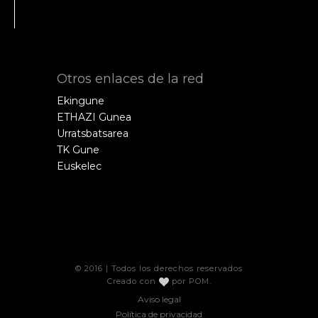
Otros enlaces de la red
Ekingune
ETHAZI Gunea
Urratsbatsarea
TK Gune
Euskelec
© 2016 | Todos los derechos reservados
Creado con
por
POM
.
Aviso legal
Política de privacidad