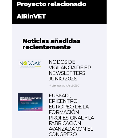
Proyecto relacionado
AIRinVET
Noticias añadidas
recientemente
NODOS DE
VIGILANCIA DE F.P.
NEWSLETTERS
JUNIO 2026.
4 de junio de 2026
EUSKADI,
EPICENTRO
EUROPEO DE LA
FORMACIÓN
PROFESIONAL Y LA
FABRICACIÓN
AVANZADA CON EL
CONGRESO