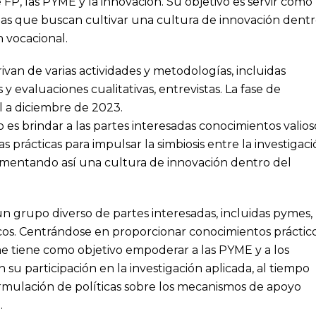
 FP, las PYME y la innovación. Su objetivo es servir como
adas que buscan cultivar una cultura de innovación dent
 vocacional.
van de varias actividades y metodologías, incluidas
 evaluaciones cualitativas, entrevistas. La fase de
l a diciembre de 2023.
 es brindar a las partes interesadas conocimientos valios
prácticas para impulsar la simbiosis entre la investigac
fomentando así una cultura de innovación dentro del
un grupo diverso de partes interesadas, incluidas pymes,
cos. Centrándose en proporcionar conocimientos práctic
me tiene como objetivo empoderar a las PYME y a los
u participación en la investigación aplicada, al tiempo
ormulación de políticas sobre los mecanismos de apoyo
.