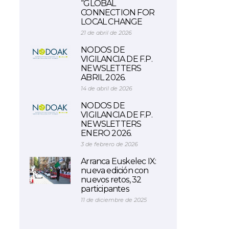
“GLOBAL
CONNECTION FOR
LOCAL CHANGE
21 de abril de 2026
NODOS DE
VIGILANCIA DE F.P.
NEWSLETTERS
ABRIL 2026.
14 de abril de 2026
NODOS DE
VIGILANCIA DE F.P.
NEWSLETTERS
ENERO 2026.
3 de febrero de 2026
Arranca Euskelec IX:
nueva edición con
nuevos retos, 32
participantes
11 de diciembre de 2025