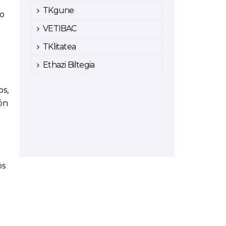
TKgune
ro
VETIBAC
TKlitatea
Ethazi Biltegia
os,
ión
os