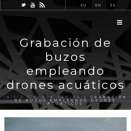
EU
EN
ES
Grabación de
buzos
empleando
drones acuáticos
INICIO
/
SOBRE TKNIKA
/ GRABACIÓN
DE BUZOS EMPLEANDO DRONES
ACUÁTICOS